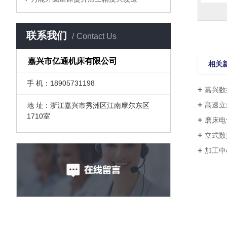
联系我们
Contact Us
嘉兴市亿通机床有限公司
相关
手 机：18905731198
嘉兴数控车床,嘉兴
高速立
地 址：浙江嘉兴市秀洲区江南摩尔东区
1710室
磨床电
立式数
加工中