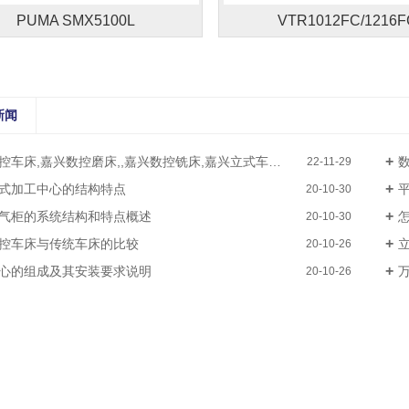
PUMA SMX5100L
VTR1012FC/1216F
新闻
数控磨床,,嘉兴数控铣床,嘉兴立式车床,嘉兴加工中心，嘉兴磨床,嘉兴龙门铣床，嘉兴平面磨床，嘉兴剪板机折弯机，嘉兴数控机床
22-11-29
式加工中心的结构特点
20-10-30
气柜的系统结构和特点概述
20-10-30
控车床与传统车床的比较
20-10-26
心的组成及其安装要求说明
20-10-26